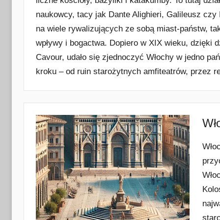
liczne kościoły, bazyliki i katakumby. To tutaj dzia
naukowcy, tacy jak Dante Alighieri, Galileusz czy
na wiele rywalizujących ze sobą miast-państw, tak
wpływy i bogactwa. Dopiero w XIX wieku, dzięki dz
Cavour, udało się zjednoczyć Włochy w jedno pań
kroku – od ruin starożytnych amfiteatrów, przez 
Wło
Włoch
przy
Włoc
Kolo
najw
star