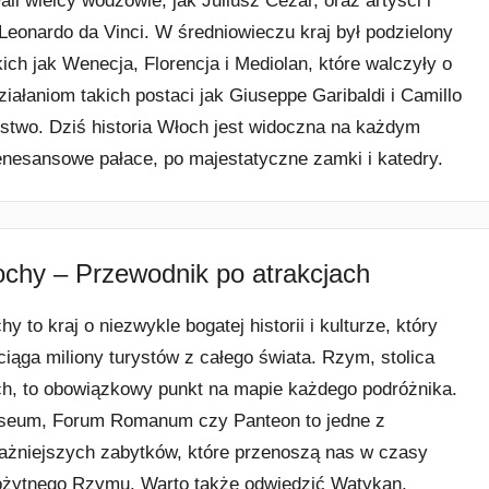
łali wielcy wodzowie, jak Juliusz Cezar, oraz artyści i
 Leonardo da Vinci. W średniowieczu kraj był podzielony
ich jak Wenecja, Florencja i Mediolan, które walczyły o
iałaniom takich postaci jak Giuseppe Garibaldi i Camillo
stwo. Dziś historia Włoch jest widoczna na każdym
renesansowe pałace, po majestatyczne zamki i katedry.
chy – Przewodnik po atrakcjach
y to kraj o niezwykle bogatej historii i kulturze, który
ciąga miliony turystów z całego świata. Rzym, stolica
h, to obowiązkowy punkt na mapie każdego podróżnika.
seum, Forum Romanum czy Panteon to jedne z
ażniejszych zabytków, które przenoszą nas w czasy
ożytnego Rzymu. Warto także odwiedzić Watykan,