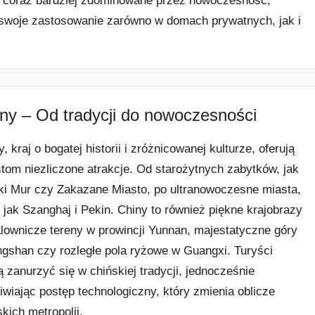
e coraz bardziej zdominowane przez nowoczesność,
ą swoje zastosowanie zarówno w domach prywatnych, jak i
ny – Od tradycji do nowoczesności
, kraj o bogatej historii i zróżnicowanej kulturze, oferują
stom niezliczone atrakcje. Od starożytnych zabytków, jak
ki Mur czy Zakazane Miasto, po ultranowoczesne miasta,
e jak Szanghaj i Pekin. Chiny to również piękne krajobrazy
lownicze tereny w prowincji Yunnan, majestatyczne góry
gshan czy rozległe pola ryżowe w Guangxi. Turyści
 zanurzyć się w chińskiej tradycji, jednocześnie
iwiając postęp technologiczny, który zmienia oblicze
skich metropolii.