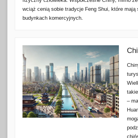
fizyczny człowieka. Współczesne Chiny, mimo ż
wciąż cenią sobie tradycje Feng Shui, które maj
budynkach komercyjnych.
Chi
Chiny
tury
Wiel
taki
– ma
Huan
mogą
podz
chiń