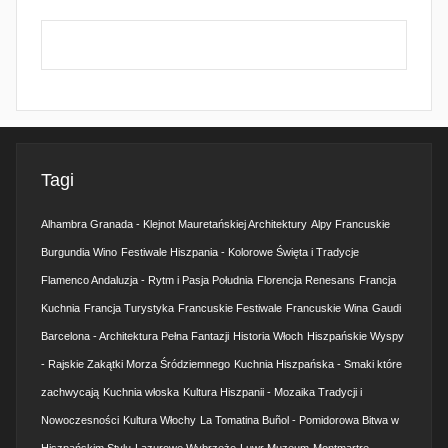
Tagi
Alhambra Granada - Klejnot Mauretańskiej Architektury
Alpy Francuskie
Burgundia Wino
Festiwale Hiszpania - Kolorowe Święta i Tradycje
Flamenco Andaluzja - Rytm i Pasja Południa
Florencja Renesans
Francja
Kuchnia
Francja Turystyka
Francuskie Festiwale
Francuskie Wina
Gaudi
Barcelona - Architektura Pełna Fantazji
Historia Włoch
Hiszpańskie Wyspy
- Rajskie Zakątki Morza Śródziemnego
Kuchnia Hiszpańska - Smaki które
zachwycają
Kuchnia włoska
Kultura Hiszpanii - Mozaika Tradycji i
Nowoczesności
Kultura Włochy
La Tomatina Buñol - Pomidorowa Bitwa w